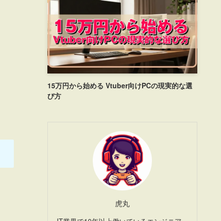
15万円から始める Vtuber向けPCの現実的な選
び方
虎丸
IT業界で10年以上働いているエンジニア