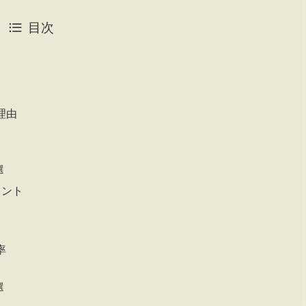
目次
理由
選
イント
率
選