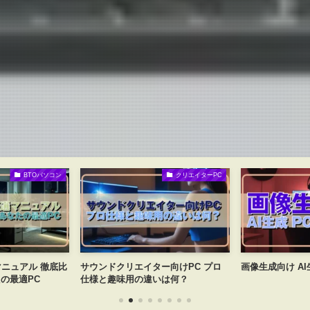
クリエイターPC
クリエイターPC
エイター向けPC プロ
画像生成向け AI生成 PC 構成ガイド
クリエイタ
の違いは何？
ングPCの