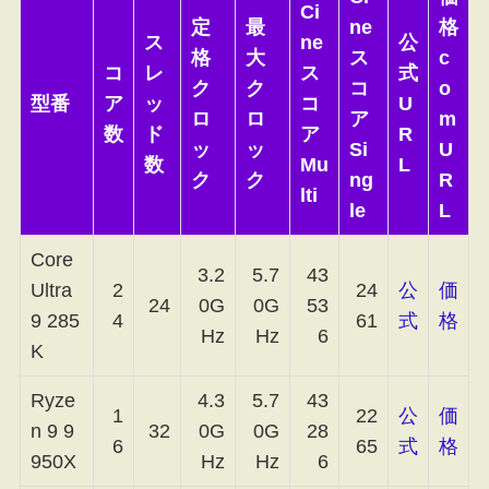
Ci
定
最
ne
格
ス
ne
公
格
大
ス
c
コ
レ
ス
式
ク
ク
コ
o
型番
ア
ッ
コ
U
ロ
ロ
ア
m
数
ド
ア
R
ッ
ッ
Si
U
数
Mu
L
ク
ク
ng
R
lti
le
L
Core
3.2
5.7
43
Ultra
2
24
公
価
24
0G
0G
53
9 285
4
61
式
格
Hz
Hz
6
K
Ryze
4.3
5.7
43
1
22
公
価
n 9 9
32
0G
0G
28
6
65
式
格
950X
Hz
Hz
6