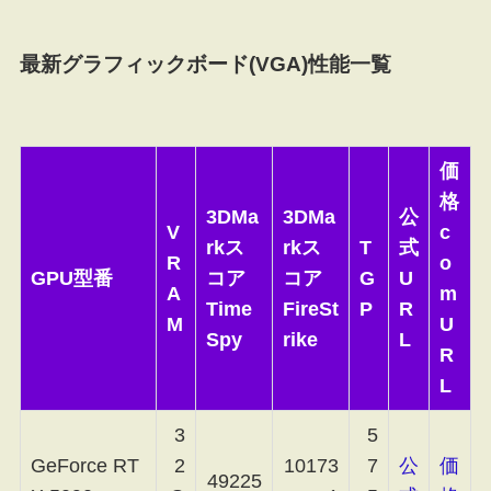
最新グラフィックボード(VGA)性能一覧
価
格
3DMa
3DMa
公
V
c
rkス
rkス
T
式
R
o
GPU型番
コア
コア
G
U
A
m
Time
FireSt
P
R
M
U
Spy
rike
L
R
L
3
5
GeForce RT
2
10173
7
公
価
49225