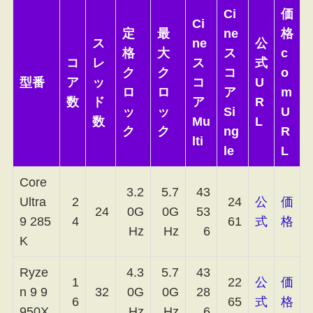
Ci
価
Ci
定
最
ne
格
ス
ne
公
格
大
ス
c
コ
レ
ス
式
ク
ク
コ
o
型番
ア
ッ
コ
U
ロ
ロ
ア
m
数
ド
ア
R
ッ
ッ
Si
U
数
Mu
L
ク
ク
ng
R
lti
le
L
Core
3.2
5.7
43
Ultra
2
24
公
価
24
0G
0G
53
9 285
4
61
式
格
Hz
Hz
6
K
Ryze
4.3
5.7
43
1
22
公
価
n 9 9
32
0G
0G
28
6
65
式
格
950X
Hz
Hz
6