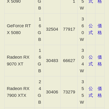
X 5090
G
1
5
式
格
B
W
1
3
GeForce RT
6
6
公
価
32504
77917
X 5080
G
0
式
格
B
W
1
3
Radeon RX
6
0
公
価
30483
66627
9070 XT
G
4
式
格
B
W
2
3
Radeon RX
4
5
公
価
30406
73279
7900 XTX
G
5
式
格
B
W