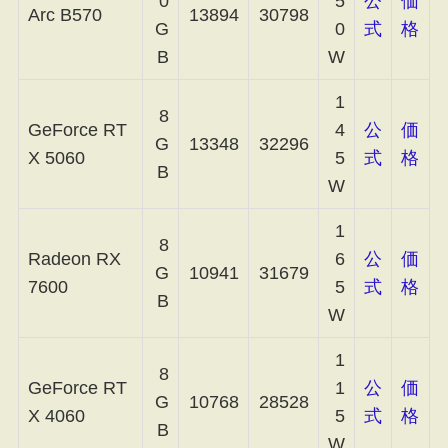
0
5
公
価
Arc B570
13894
30798
G
0
式
格
B
W
1
8
GeForce RT
4
公
価
G
13348
32296
X 5060
5
式
格
B
W
1
8
Radeon RX
6
公
価
G
10941
31679
7600
5
式
格
B
W
1
8
GeForce RT
1
公
価
G
10768
28528
X 4060
5
式
格
B
W