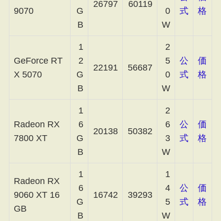
26797
60119
9070
G
0
式
格
B
W
1
2
GeForce RT
2
5
公
価
22191
56687
X 5070
G
0
式
格
B
W
1
2
Radeon RX
6
6
公
価
20138
50382
7800 XT
G
3
式
格
B
W
1
1
Radeon RX
6
4
公
価
9060 XT 16
16742
39293
G
5
式
格
GB
B
W