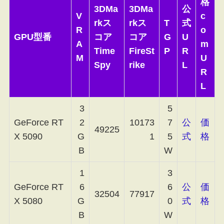
格
3DMa
3DMa
公
V
c
rkス
rkス
T
式
R
o
GPU型番
コア
コア
G
U
A
m
Time
FireSt
P
R
M
U
Spy
rike
L
R
L
3
5
GeForce RT
2
10173
7
公
価
49225
X 5090
G
1
5
式
格
B
W
1
3
GeForce RT
6
6
公
価
32504
77917
X 5080
G
0
式
格
B
W