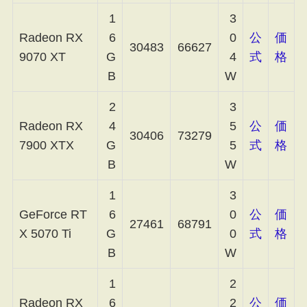
1
3
Radeon RX
6
0
公
価
30483
66627
9070 XT
G
4
式
格
B
W
2
3
Radeon RX
4
5
公
価
30406
73279
7900 XTX
G
5
式
格
B
W
1
3
GeForce RT
6
0
公
価
27461
68791
X 5070 Ti
G
0
式
格
B
W
1
2
Radeon RX
6
2
公
価