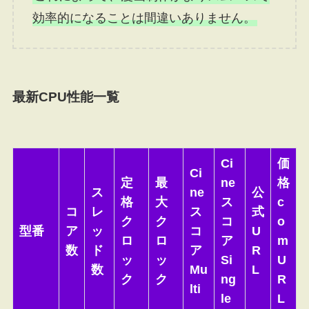
効率的になることは間違いありません。
最新CPU性能一覧
Ci
価
Ci
定
最
ne
格
ス
ne
公
格
大
ス
c
コ
レ
ス
式
ク
ク
コ
o
型番
ア
ッ
コ
U
ロ
ロ
ア
m
数
ド
ア
R
ッ
ッ
Si
U
数
Mu
L
ク
ク
ng
R
lti
le
L