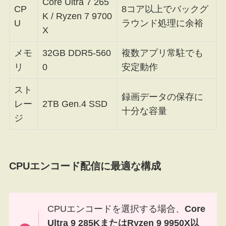
Core Ultra 7 265
CP
8コア以上でバックグ
K / Ryzen 7 9700
U
ラウンド処理に余裕
X
メモ
32GB DDR5-560
複数アプリ常駐でも
リ
0
安定動作
スト
録画データの保存に
レー
2TB Gen.4 SSD
十分な容量
ジ
CPUエンコード配信に最適な構成
CPUエンコードを選択する場合、
Core
Ultra 9 285KまたはRyzen 9 9950X以