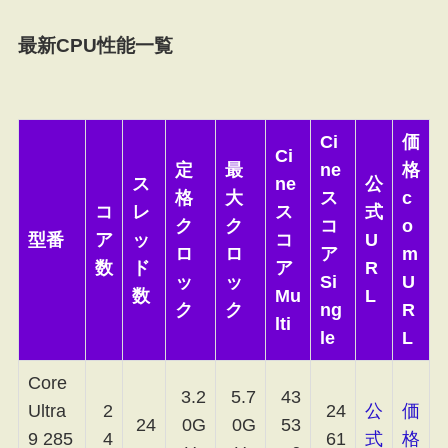
最新CPU性能一覧
Ci
価
Ci
定
最
ne
格
ス
ne
公
格
大
ス
c
コ
レ
ス
式
ク
ク
コ
o
型番
ア
ッ
コ
U
ロ
ロ
ア
m
数
ド
ア
R
ッ
ッ
Si
U
数
Mu
L
ク
ク
ng
R
lti
le
L
Core
3.2
5.7
43
Ultra
2
24
公
価
24
0G
0G
53
9 285
4
61
式
格