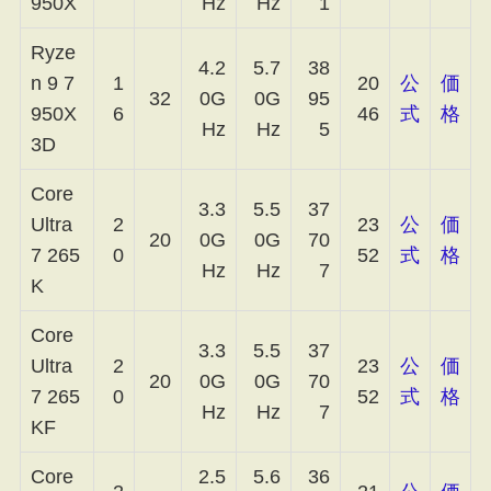
950X
Hz
Hz
1
Ryze
4.2
5.7
38
n 9 7
1
20
公
価
32
0G
0G
95
950X
6
46
式
格
Hz
Hz
5
3D
Core
3.3
5.5
37
Ultra
2
23
公
価
20
0G
0G
70
7 265
0
52
式
格
Hz
Hz
7
K
Core
3.3
5.5
37
Ultra
2
23
公
価
20
0G
0G
70
7 265
0
52
式
格
Hz
Hz
7
KF
Core
2.5
5.6
36