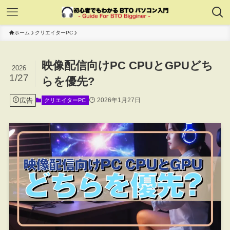
ホーム
クリエイターPC
映像配信向けPC CPUとGPUどち
2026
1/27
らを優先?
広告
2026年1月27日
クリエイターPC