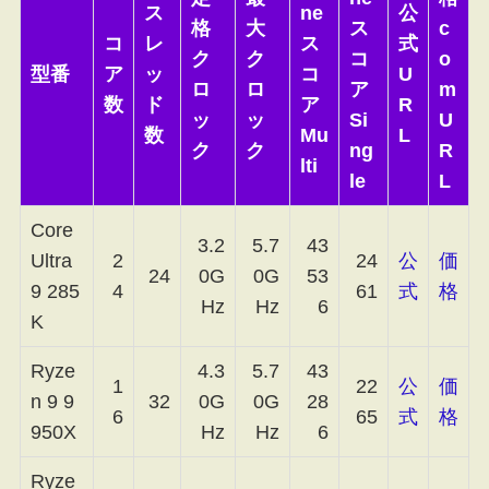
ス
ne
公
格
大
ス
c
コ
レ
ス
式
ク
ク
コ
o
型番
ア
ッ
コ
U
ロ
ロ
ア
m
数
ド
ア
R
ッ
ッ
Si
U
数
Mu
L
ク
ク
ng
R
lti
le
L
Core
3.2
5.7
43
Ultra
2
24
公
価
24
0G
0G
53
9 285
4
61
式
格
Hz
Hz
6
K
Ryze
4.3
5.7
43
1
22
公
価
n 9 9
32
0G
0G
28
6
65
式
格
950X
Hz
Hz
6
Ryze