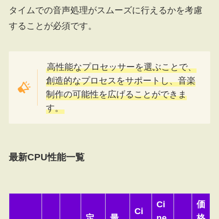
タイムでの音声処理がスムーズに行えるかを考慮
することが必須です。
高性能なプロセッサーを選ぶことで、
創造的なプロセスをサポートし、音楽
制作の可能性を広げることができま
す。
最新CPU性能一覧
Ci
価
Ci
定
最
ne
格