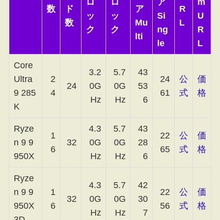
ロ
ロ
ア
m
数
ド
ア
R
ッ
ッ
Si
U
数
Mu
L
ク
ク
ng
R
lti
le
L
Core
3.2
5.7
43
Ultra
2
24
公
価
24
0G
0G
53
9 285
4
61
式
格
Hz
Hz
6
K
Ryze
4.3
5.7
43
1
22
公
価
n 9 9
32
0G
0G
28
6
65
式
格
950X
Hz
Hz
6
Ryze
4.3
5.7
42
n 9 9
1
22
公
価
32
0G
0G
30
950X
6
56
式
格
Hz
Hz
7
3D