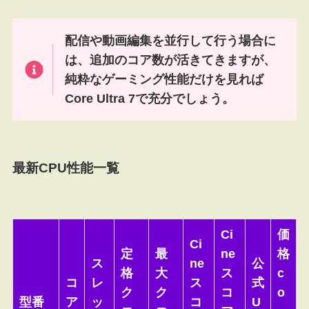
配信や動画編集を並行して行う場合に
は、追加のコア数が活きてきますが、
純粋なゲーミング性能だけを見れば
Core Ultra 7で充分でしょう。
最新CPU性能一覧
Ci
価
Ci
定
最
ne
格
ス
ne
公
格
大
ス
c
コ
レ
ス
式
ク
ク
コ
o
型番
ア
ッ
コ
U