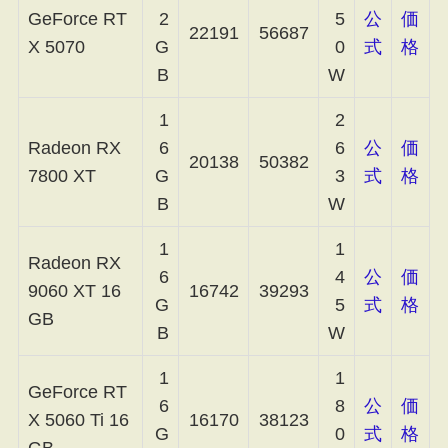
GeForce RT
2
5
公
価
22191
56687
X 5070
G
0
式
格
B
W
1
2
Radeon RX
6
6
公
価
20138
50382
7800 XT
G
3
式
格
B
W
1
1
Radeon RX
6
4
公
価
9060 XT 16
16742
39293
G
5
式
格
GB
B
W
1
1
GeForce RT
6
8
公
価
X 5060 Ti 16
16170
38123
G
0
式
格
GB