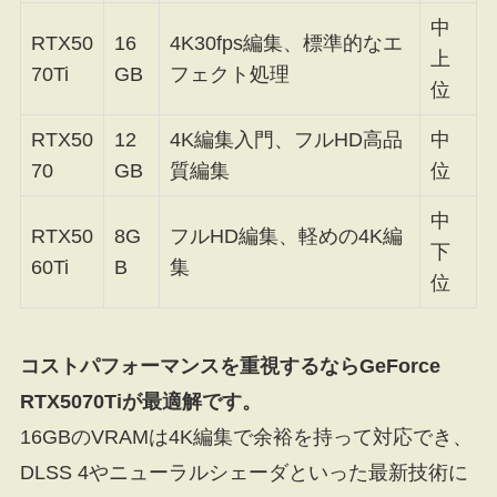
中
RTX50
16
4K30fps編集、標準的なエ
上
70Ti
GB
フェクト処理
位
RTX50
12
4K編集入門、フルHD高品
中
70
GB
質編集
位
中
RTX50
8G
フルHD編集、軽めの4K編
下
60Ti
B
集
位
コストパフォーマンスを重視するならGeForce
RTX5070Tiが最適解です。
16GBのVRAMは4K編集で余裕を持って対応でき、
DLSS 4やニューラルシェーダといった最新技術に