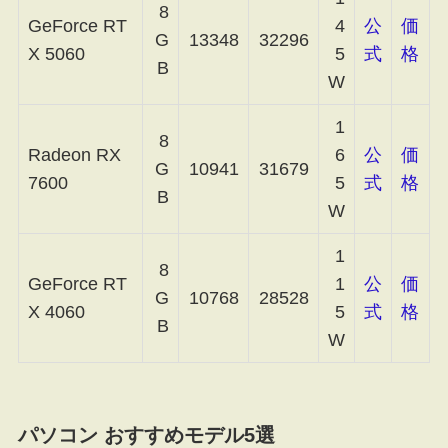
8
GeForce RT
4
公
価
G
13348
32296
X 5060
5
式
格
B
W
1
8
Radeon RX
6
公
価
G
10941
31679
7600
5
式
格
B
W
1
8
GeForce RT
1
公
価
G
10768
28528
X 4060
5
式
格
B
W
パソコン おすすめモデル5選