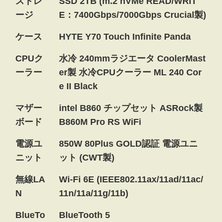
ストレ
SSD 2TB (m.2 nVMe READ/WRIT
ージ
E：7400Gbps/7000Gbps Crucial製)
ケース
HYTE Y70 Touch Infinite Panda
CPUク
水冷 240mmラジエータ CoolerMast
ーラー
er製 水冷CPUクーラー ML 240 Cor
e II Black
マザー
intel B860 チップセット ASRock製
ボード
B860M Pro RS WiFi
電源ユ
850W 80Plus GOLD認証 電源ユニ
ニット
ット (CWT製)
無線LA
Wi-Fi 6E (IEEE802.11ax/11ad/11ac/
N
11n/11a/11g/11b)
BlueTo
BlueTooth 5