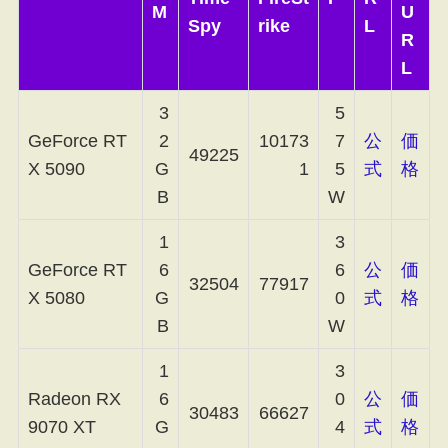
M
U
Spy
rike
L
R
L
3
5
GeForce RT
2
10173
7
公
価
49225
X 5090
G
1
5
式
格
B
W
1
3
GeForce RT
6
6
公
価
32504
77917
X 5080
G
0
式
格
B
W
1
3
Radeon RX
6
0
公
価
30483
66627
9070 XT
G
4
式
格