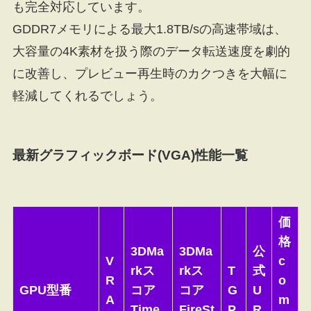
も完全対応しています。
GDDR7メモリによる最大1.8TB/sの高速帯域は、
大容量の4K素材を扱う際のデータ転送速度を劇的
に改善し、プレビュー再生時のカクつきを大幅に
軽減してくれるでしょう。
最新グラフィックボード(VGA)性能一覧
価
格
3DMa
3DMa
公
V
c
rkス
rkス
T
式
R
o
GPU型番
コア
コア
G
U
A
m
Time
FireSt
P
R