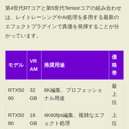
第4世代RTコアと第5世代Tensorコアの組み合わせ
は、レイトレーシングやAI処理を多用する最新の
エフェクトプラグインで真価を発揮することが分
かっています。
価
VR
モデル
推奨用途
格
AM
帯
最
RTX50
32
8K編集、プロフェッショ
上
90
GB
ナル用途
位
RTX50
16
4K60fps編集、複雑なエフ
上
80
GB
ェクト処理
位