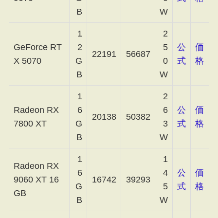
B
W
1
2
GeForce RT
2
5
公
価
22191
56687
X 5070
G
0
式
格
B
W
1
2
Radeon RX
6
6
公
価
20138
50382
7800 XT
G
3
式
格
B
W
1
1
Radeon RX
6
4
公
価
9060 XT 16
16742
39293
G
5
式
格
GB
B
W