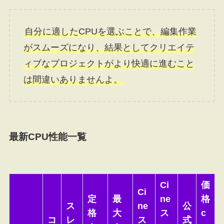
自分に適したCPUを選ぶことで、編集作業
がスムーズになり、結果としてクリエイテ
ィブなプロジェクトがより快適に進むこと
は間違いありませんよ。
最新CPU性能一覧
Ci
価
Ci
定
最
ne
格
ス
ne
公
格
大
ス
c
コ
レ
ス
式