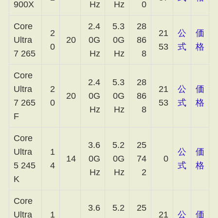
900X
Hz
Hz
0
Core
2.4
5.3
28
2
21
公
価
Ultra
20
0G
0G
86
0
53
式
格
7 265
Hz
Hz
8
Core
2.4
5.3
28
Ultra
2
21
公
価
20
0G
0G
86
7 265
0
53
式
格
Hz
Hz
8
F
Core
3.6
5.2
25
Ultra
1
公
価
14
0G
0G
74
0
5 245
4
式
格
Hz
Hz
2
K
Core
3.6
5.2
25
Ultra
1
21
公
価