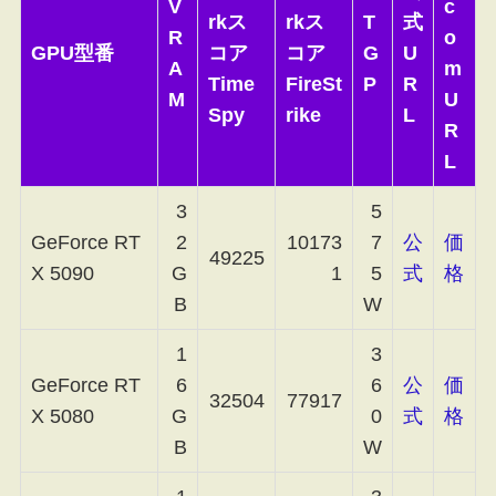
V
c
rkス
rkス
T
式
R
o
GPU型番
コア
コア
G
U
A
m
Time
FireSt
P
R
M
U
Spy
rike
L
R
L
3
5
GeForce RT
2
10173
7
公
価
49225
X 5090
G
1
5
式
格
B
W
1
3
GeForce RT
6
6
公
価
32504
77917
X 5080
G
0
式
格
B
W