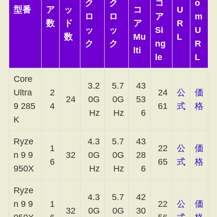
ク
ク
コ
o
型番
ア
ッ
コ
U
ロ
ロ
ア
m
数
ド
ア
R
ッ
ッ
Si
U
数
Mu
L
ク
ク
ng
R
lti
le
L
Core
3.2
5.7
43
Ultra
2
24
公
価
24
0G
0G
53
9 285
4
61
式
格
Hz
Hz
6
K
Ryze
4.3
5.7
43
1
22
公
価
n 9 9
32
0G
0G
28
6
65
式
格
950X
Hz
Hz
6
Ryze
4.3
5.7
42
n 9 9
1
22
公
価
32
0G
0G
30