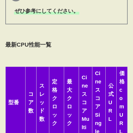
ぜひ参考にしてください。
最新CPU性能一覧
Ci
価
Ci
定
最
ne
格
ス
ne
公
格
大
ス
c
コ
レ
ス
式
ク
ク
コ
o
型番
ア
ッ
コ
U
ロ
ロ
ア
m
数
ド
ア
R
ッ
ッ
Si
U
数
Mu
L
ク
ク
ng
R
lti
le
L