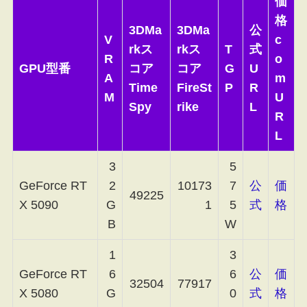
価
格
3DMa
3DMa
公
V
c
rkス
rkス
T
式
R
o
GPU型番
コア
コア
G
U
A
m
Time
FireSt
P
R
M
U
Spy
rike
L
R
L
3
5
GeForce RT
2
10173
7
公
価
49225
X 5090
G
1
5
式
格
B
W
1
3
GeForce RT
6
6
公
価
32504
77917
X 5080
G
0
式
格