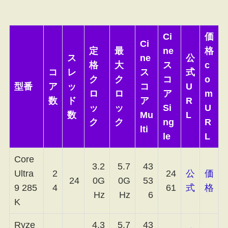
Ci
価
Ci
定
最
ne
格
ス
ne
公
格
大
ス
c
コ
レ
ス
式
ク
ク
コ
o
型番
ア
ッ
コ
U
ロ
ロ
ア
m
数
ド
ア
R
ッ
ッ
Si
U
数
Mu
L
ク
ク
ng
R
lti
le
L
Core
3.2
5.7
43
Ultra
2
24
公
価
24
0G
0G
53
9 285
4
61
式
格
Hz
Hz
6
K
Ryze
4.3
5.7
43