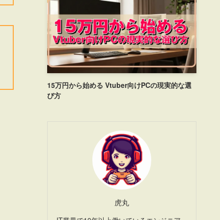
15万円から始める Vtuber向けPCの現実的な選
び方
虎丸
IT業界で10年以上働いているエンジニア