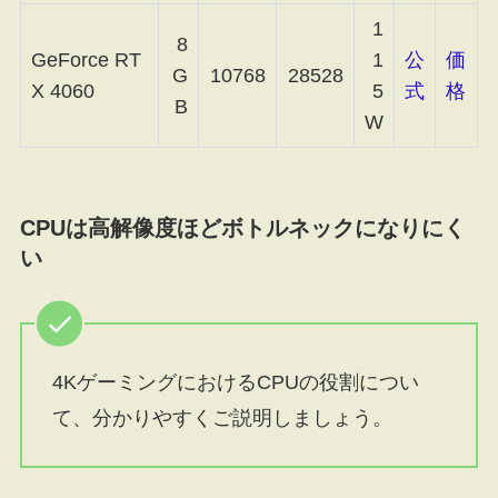
1
8
GeForce RT
1
公
価
G
10768
28528
X 4060
5
式
格
B
W
CPUは高解像度ほどボトルネックになりにく
い
4KゲーミングにおけるCPUの役割につい
て、分かりやすくご説明しましょう。