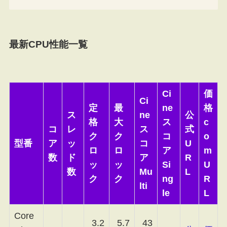
最新CPU性能一覧
Ci
価
Ci
定
最
ne
格
ス
ne
公
格
大
ス
c
コ
レ
ス
式
ク
ク
コ
o
型番
ア
ッ
コ
U
ロ
ロ
ア
m
数
ド
ア
R
ッ
ッ
Si
U
数
Mu
L
ク
ク
ng
R
lti
le
L
Core
3.2
5.7
43