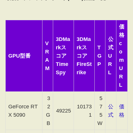
価
格
3DMa
3DMa
公
V
c
rkス
rkス
T
式
R
o
GPU型番
コア
コア
G
U
A
m
Time
FireSt
P
R
M
U
Spy
rike
L
R
L
3
5
GeForce RT
2
10173
7
公
価
49225
X 5090
G
1
5
式
格
B
W