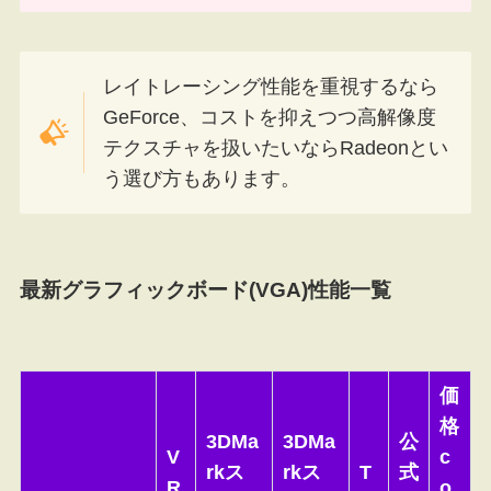
レイトレーシング性能を重視するなら
GeForce、コストを抑えつつ高解像度
テクスチャを扱いたいならRadeonとい
う選び方もあります。
最新グラフィックボード(VGA)性能一覧
価
格
3DMa
3DMa
公
V
c
rkス
rkス
T
式
R
o