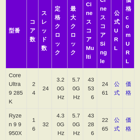
Ci
定
最
ne
格
ス
ne
公
格
大
ス
c
コ
レ
ス
式
ク
ク
コ
o
型番
ア
ッ
コ
U
ロ
ロ
ア
m
数
ド
ア
R
ッ
ッ
Si
U
数
Mu
L
ク
ク
ng
R
lti
le
L
Core
3.2
5.7
43
Ultra
2
24
公
価
24
0G
0G
53
9 285
4
61
式
格
Hz
Hz
6
K
Ryze
4.3
5.7
43
1
22
公
価
n 9 9
32
0G
0G
28
6
65
式
格
950X
Hz
Hz
6