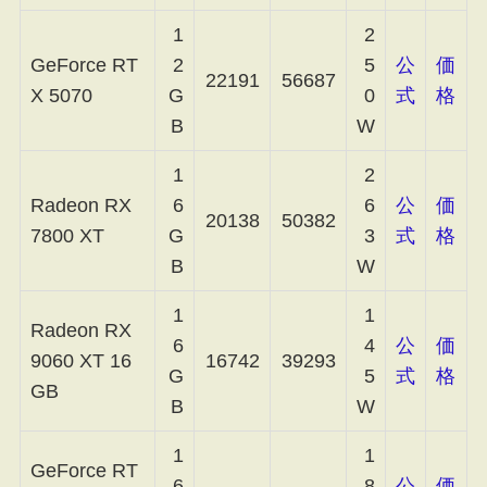
1
2
GeForce RT
2
5
公
価
22191
56687
X 5070
G
0
式
格
B
W
1
2
Radeon RX
6
6
公
価
20138
50382
7800 XT
G
3
式
格
B
W
1
1
Radeon RX
6
4
公
価
9060 XT 16
16742
39293
G
5
式
格
GB
B
W
1
1
GeForce RT
6
8
公
価