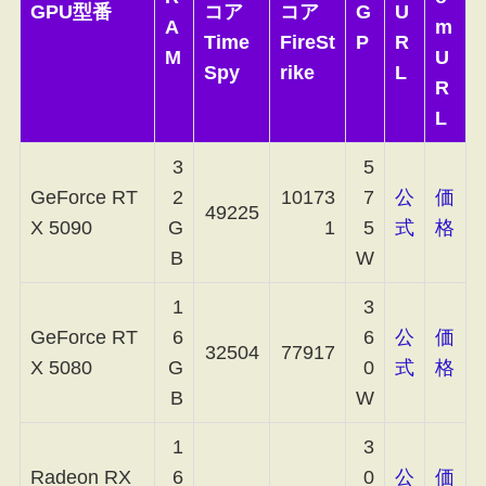
GPU型番
コア
コア
G
U
A
m
Time
FireSt
P
R
M
U
Spy
rike
L
R
L
3
5
GeForce RT
2
10173
7
公
価
49225
X 5090
G
1
5
式
格
B
W
1
3
GeForce RT
6
6
公
価
32504
77917
X 5080
G
0
式
格
B
W
1
3
Radeon RX
6
0
公
価