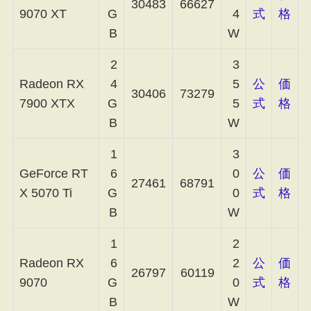
30483
66627
9070 XT
G
4
式
格
B
W
2
3
Radeon RX
4
5
公
価
30406
73279
7900 XTX
G
5
式
格
B
W
1
3
GeForce RT
6
0
公
価
27461
68791
X 5070 Ti
G
0
式
格
B
W
1
2
Radeon RX
6
2
公
価
26797
60119
9070
G
0
式
格
B
W