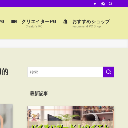
C
クリエイターPC
おすすめショップ
Creator’s PC
recommend PC Shop
用的
最新記事