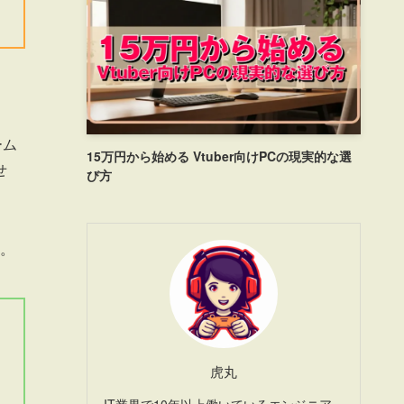
ーム
15万円から始める Vtuber向けPCの現実的な選
せ
び方
。
虎丸
IT業界で10年以上働いているエンジニア