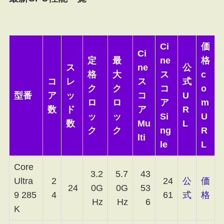
Ci
価
Ci
定
最
ne
格
ス
ne
公
格
大
ス
c
コ
レ
ス
式
ク
ク
コ
o
型番
ア
ッ
コ
U
ロ
ロ
ア
m
数
ド
ア
R
ッ
ッ
Si
U
数
Mu
L
ク
ク
ng
R
lti
le
L
Core
3.2
5.7
43
Ultra
2
24
公
価
24
0G
0G
53
9 285
4
61
式
格
Hz
Hz
6
K