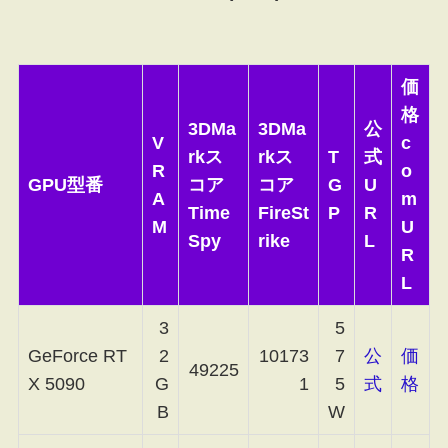
価
格
3DMa
3DMa
公
V
c
rkス
rkス
T
式
R
o
GPU型番
コア
コア
G
U
A
m
Time
FireSt
P
R
M
U
Spy
rike
L
R
L
3
5
GeForce RT
2
10173
7
公
価
49225
X 5090
G
1
5
式
格
B
W