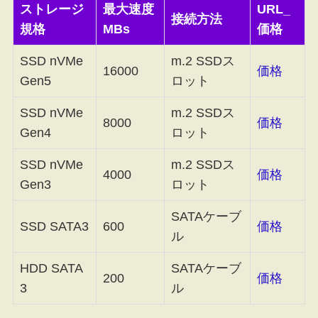
ストレージ
最大速度
URL_
接続方法
規格
MBs
価格
SSD nVMe
m.2 SSDス
16000
価格
Gen5
ロット
SSD nVMe
m.2 SSDス
8000
価格
Gen4
ロット
SSD nVMe
m.2 SSDス
4000
価格
Gen3
ロット
SATAケーブ
SSD SATA3
600
価格
ル
HDD SATA
SATAケーブ
200
価格
3
ル