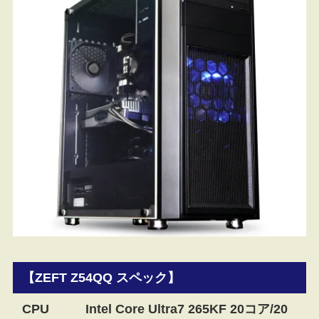
【ZEFT Z54QQ スペック】
CPU
Intel Core Ultra7 265KF 20コア/20