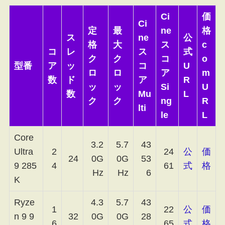
Ci
価
Ci
定
最
ne
格
ス
ne
公
格
大
ス
c
コ
レ
ス
式
ク
ク
コ
o
型番
ア
ッ
コ
U
ロ
ロ
ア
m
数
ド
ア
R
ッ
ッ
Si
U
数
Mu
L
ク
ク
ng
R
lti
le
L
Core
3.2
5.7
43
Ultra
2
24
公
価
24
0G
0G
53
9 285
4
61
式
格
Hz
Hz
6
K
Ryze
4.3
5.7
43
1
22
公
価
n 9 9
32
0G
0G
28
6
65
式
格