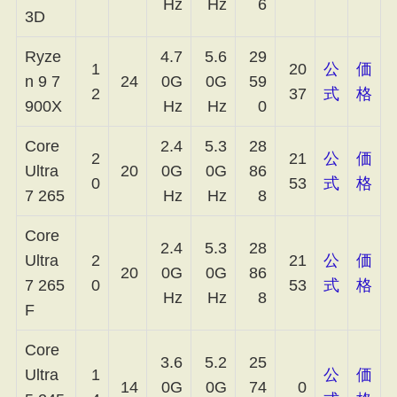
Hz
Hz
6
3D
Ryze
4.7
5.6
29
1
20
公
価
n 9 7
24
0G
0G
59
2
37
式
格
900X
Hz
Hz
0
Core
2.4
5.3
28
2
21
公
価
Ultra
20
0G
0G
86
0
53
式
格
7 265
Hz
Hz
8
Core
2.4
5.3
28
Ultra
2
21
公
価
20
0G
0G
86
7 265
0
53
式
格
Hz
Hz
8
F
Core
3.6
5.2
25
Ultra
1
公
価
14
0G
0G
74
0