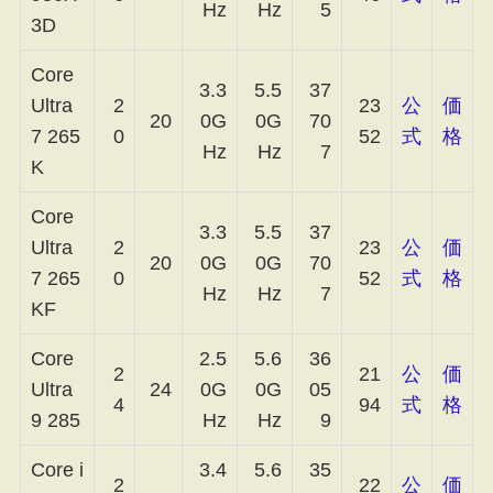
Hz
Hz
5
3D
Core
3.3
5.5
37
Ultra
2
23
公
価
20
0G
0G
70
7 265
0
52
式
格
Hz
Hz
7
K
Core
3.3
5.5
37
Ultra
2
23
公
価
20
0G
0G
70
7 265
0
52
式
格
Hz
Hz
7
KF
Core
2.5
5.6
36
2
21
公
価
Ultra
24
0G
0G
05
4
94
式
格
9 285
Hz
Hz
9
Core i
3.4
5.6
35
2
22
公
価