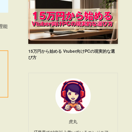
理能
15万円から始める Vtuber向けPCの現実的な選
び方
虎丸
IT業界で10年以上働いているエンジニア