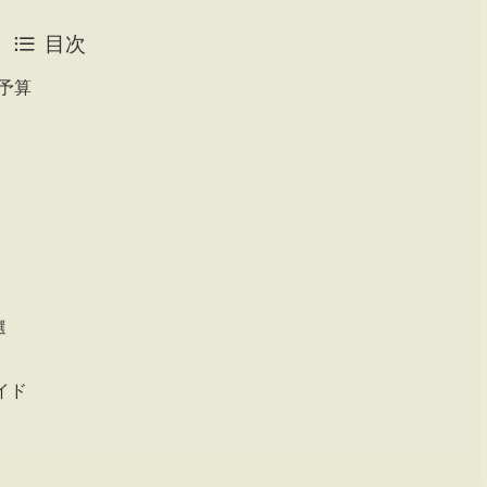
目次
予算
選
イド