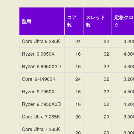
コア
スレッド
定格クロ
型番
数
数
ク
Core Ultra 9 285K
24
24
3.2
Ryzen 9 9950X
16
32
4.3
Ryzen 9 9950X3D
16
32
4.3
Core i9-14900K
24
32
3.2
Ryzen 9 7950X
16
32
4.5
Ryzen 9 7950X3D
16
32
4.2
Core Ultra 7 265K
20
20
3.3
Core Ultra 7 265K
20
20
3.3